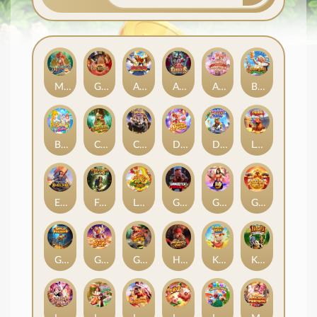
Mermaid's Treasure
Gladiators
Adventures Of Caramelo
Amazing Circus
Aphrodite - Goddess of Love
Bierfest Delight
Bikini Babes
Chasing Leprechaun Coins
Countdown to Fortune
Dragon Wonder
Ducky Spin
Legendary El Toro
Empress of the Black Seas
Forbidden Island
Longevity dragon(Fulong)
Gangster's Paradise
Gates Of Kunlun
God of Fortune
Gold Seekers
Golden Gallop
Golden Hatch
Heavenly Sage
Kawaii Neko
Kung Fu Warrior