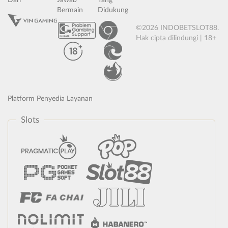
Bermain
Didukung
©2026 INDOBETSLOT88.
Hak cipta dilindungi | 18+
Platform Penyedia Layanan
Slots