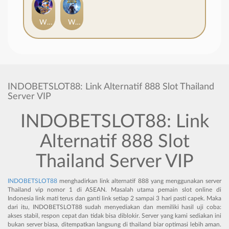
Wishes of the Genie
Wrath of Zeus
INDOBETSLOT88: Link Alternatif 888 Slot Thailand
Server VIP
INDOBETSLOT88: Link
Alternatif 888 Slot
Thailand Server VIP
INDOBETSLOT88
menghadirkan link alternatif 888 yang menggunakan server
Thailand vip nomor 1 di ASEAN. Masalah utama pemain slot online di
Indonesia link mati terus dan ganti link setiap 2 sampai 3 hari pasti capek. Maka
dari itu, INDOBETSLOT88 sudah menyediakan dan memiliki hasil uji coba:
akses stabil, respon cepat dan tidak bisa diblokir. Server yang kami sediakan ini
bukan server biasa, ditempatkan langsung di thailand biar optimasi lebih aman.