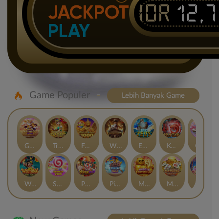
IDR
12,
JACKPOT
PLAY
Game Populer
Lebih Banyak Game
Gates of Olympus POP
Treasures of Aztec
Fortune Garuda 1000
Wild Bounty Showdown
Epic Ze Zeus
Koi Gate
Gates of Olympus Roulette
Wukong - Black Scatter
Sweet Bonanza 2500
Poker Win
Pirate Quest 1000
MUSCLE FORTUNE CAT
Mahjong Legend
Lucky Neko