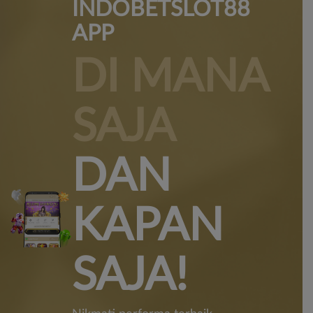
INDOBETSLOT88
APP
DI MANA
SAJA
DAN
KAPAN
SAJA!