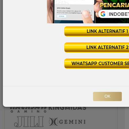
Arcade
OK