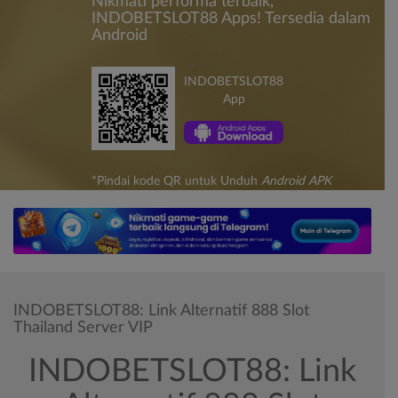
Nikmati performa terbaik,
INDOBETSLOT88 Apps! Tersedia dalam
Android
INDOBETSLOT88
App
*Pindai kode QR untuk Unduh
Android APK
INDOBETSLOT88: Link Alternatif 888 Slot
Thailand Server VIP
INDOBETSLOT88: Link