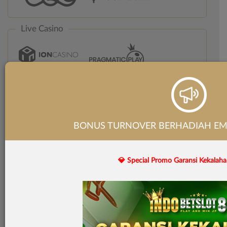
Live Casino
BONUS TURNOVER BERHADIAH EMAS
💎 Special Promo Garansi Kekalah
Race
Togel