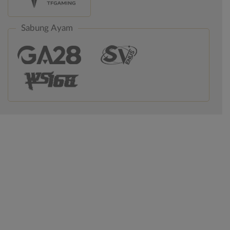
Sabung Ayam