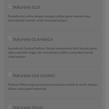
TARUHAN SLOT
Penyedia slot online dengan beragam pilihan game menarik yang
memudahkan pemain untuk mencapai jackpot
TARUHAN OLAHRAGA
Sportsbook Gaming Platform Terbaik menawarkan lebih banyak game,
odds yang lebih tinggi, dan menyediakan pilihan yang lebih banyak
untuk pemain.
TARUHAN LIVE KASINO
Platform Pilihan bagi perusahaan-perusahaan terbaik di dunia, dengan
pilihan variasi game terbanyak
TARUHAN TOGEL