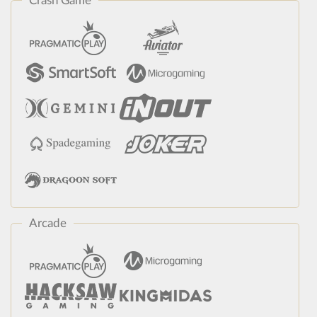
Crash Game
Arcade