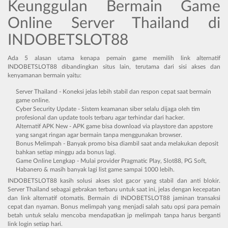
Keunggulan Bermain Game
Online Server Thailand di
INDOBETSLOT88
Ada 5 alasan utama kenapa pemain game memilih link alternatif
INDOBETSLOT88 dibandingkan situs lain, terutama dari sisi akses dan
kenyamanan bermain yaitu:
Server Thailand - Koneksi jelas lebih stabil dan respon cepat saat bermain
game online.
Cyber Security Update - Sistem keamanan siber selalu dijaga oleh tim
profesional dan update tools terbaru agar terhindar dari hacker.
Alternatif APK New - APK game bisa download via playstore dan appstore
yang sangat ringan agar bermain tanpa menggunakan browser.
Bonus Melimpah - Banyak promo bisa diambil saat anda melakukan deposit
bahkan setiap minggu ada bonus lagi.
Game Online Lengkap - Mulai provider Pragmatic Play, Slot88, PG Soft,
Habanero & masih banyak lagi list game sampai 1000 lebih.
INDOBETSLOT88 kasih solusi akses slot gacor yang stabil dan anti blokir.
Server Thailand sebagai gebrakan terbaru untuk saat ini, jelas dengan kecepatan
dan link alternatif otomatis. Bermain di INDOBETSLOT88 jaminan transaksi
cepat dan nyaman. Bonus melimpah yang menjadi salah satu opsi para pemain
betah untuk selalu mencoba mendapatkan jp melimpah tanpa harus berganti
link login setiap hari.