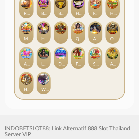
Rhino King
Bonanza Coins
Big Sevens Jackpot
Halloween Ghost
Fury Fighters
Hit Mahjong Wins
Mahjong Super Wins
Hidden City
Legacy of Midas
Quests of Olympus
Astro Luck
Olympus Legend
Amazing Soda Rush
Legend of Tarzan
Double Race
Fantastic Faries
Santa in the Summer
Ancient Stones
Holy Knight
Wolf Begins
INDOBETSLOT88: Link Alternatif 888 Slot Thailand
Server VIP