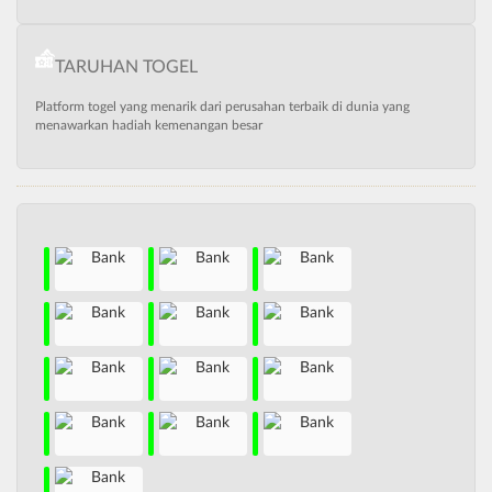
TARUHAN TOGEL
Platform togel yang menarik dari perusahan terbaik di dunia yang
menawarkan hadiah kemenangan besar