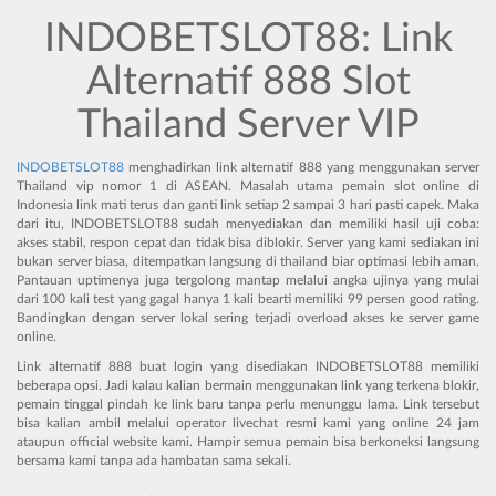
INDOBETSLOT88: Link
Alternatif 888 Slot
Thailand Server VIP
INDOBETSLOT88
menghadirkan link alternatif 888 yang menggunakan server
Thailand vip nomor 1 di ASEAN. Masalah utama pemain slot online di
Indonesia link mati terus dan ganti link setiap 2 sampai 3 hari pasti capek. Maka
dari itu, INDOBETSLOT88 sudah menyediakan dan memiliki hasil uji coba:
akses stabil, respon cepat dan tidak bisa diblokir. Server yang kami sediakan ini
bukan server biasa, ditempatkan langsung di thailand biar optimasi lebih aman.
Pantauan uptimenya juga tergolong mantap melalui angka ujinya yang mulai
dari 100 kali test yang gagal hanya 1 kali bearti memiliki 99 persen good rating.
Bandingkan dengan server lokal sering terjadi overload akses ke server game
online.
Link alternatif 888 buat login yang disediakan INDOBETSLOT88 memiliki
beberapa opsi. Jadi kalau kalian bermain menggunakan link yang terkena blokir,
pemain tinggal pindah ke link baru tanpa perlu menunggu lama. Link tersebut
bisa kalian ambil melalui operator livechat resmi kami yang online 24 jam
ataupun official website kami. Hampir semua pemain bisa berkoneksi langsung
bersama kami tanpa ada hambatan sama sekali.